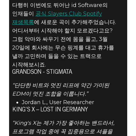
다행히 이번에도 뛰어난 id Software의
인재들이
공식 Slayers Club Spotify
재생목록
에 새로운 곡이 추가해주었습니다.
어디서부터 시작해야 할지 모르겠다고요?
DOOM® Eternal
그럼 악마와 싸우기 전에 몸을 풀고, 3월
2020년 3월 02일
20일에 회사에는 무슨 핑계를 대고 휴가를
DOOM의 영감을
낼까 고민하며 들을 수 있는 트랙으로
시작해보시죠.
주는 3월의 재생
GRANDSON - STIGMATA
목록
“단단한 비트와 멋진 리프에 약간 가미된
EDM이 멋진 조합을 이룹니다.”
Jordan L., User Researcher
KING’S X – LOST IN GERMANY
“King's X는 제가 가장 좋아하는 밴드라서,
프로그램 작업 중에 꼭 집중용으로 셔플을