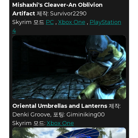
Mishaxhi's Cleaver-An Oblivion
Artifact
제작: Survivor2290
Skyrim 모드
PC
,
Xbox One
,
PlayStation
4
Oriental Umbrellas and Lanterns
제작:
Denki Groove, 포팅: Giminiking00
Skyrim 모드:
Xbox One