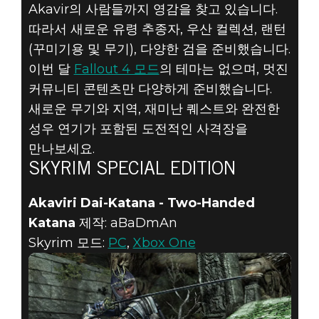
Akavir의 사람들까지 영감을 찾고 있습니다.
FALLOUT 4 &
따라서 새로운 유령 추종자, 우산 컬렉션, 랜턴
(꾸미기용 및 무기), 다양한 검을 준비했습니다.
SKYRIM
이번 달
Fallout 4 모드
의 테마는 없으며, 멋진
커뮤니티 콘텐츠만 다양하게 준비했습니다.
SPECIAL
새로운 무기와 지역, 재미난 퀘스트와 완전한
성우 연기가 포함된 도전적인 사격장을
EDITION –
만나보세요.
11월의 추천
SKYRIM SPECIAL EDITION
모드
Akaviri Dai-Katana - Two-Handed
Katana
제작: aBaDmAn
Skyrim 모드:
PC
,
Xbox One