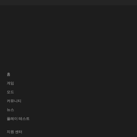
홈
게임
모드
커뮤니티
뉴스
플레이 테스트
지원 센터