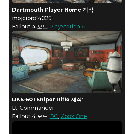
Dartmouth Player Home
제작:
mojoibro14029
Fallout 4 모드
PlayStation 4
DKS-501 Sniper Rifle
제작:
Lt_Commander
Fallout 4 모드:
PC
,
Xbox One