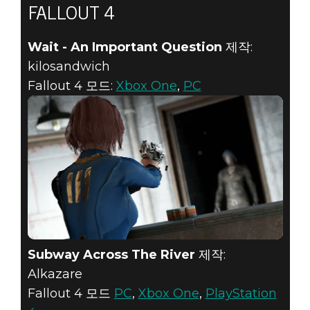
FALLOUT 4
Wait - An Important Question
제작:
kilosandwich
Fallout 4 모드:
Xbox One
,
PC
Subway Across The River
제작:
Alkazare
Fallout 4 모드
PC
,
Xbox One
,
PlayStation