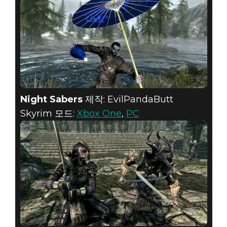
Night Sabers
제작: EvilPandaButt
Skyrim 모드:
Xbox One
,
PC