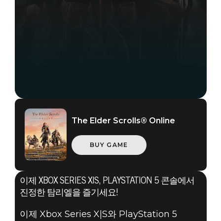
The Elder Scrolls® Online
BUY GAME
이제 XBOX SERIES X|S, PLAYSTATION 5 콘솔에서
진정한 탐리엘을 즐기세요!
The Elder Scrolls Online
이제 Xbox Series X|S와 PlayStation 5
2021년 6월 16일