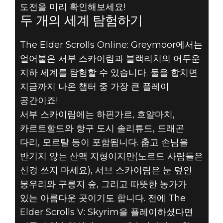
도전을 미리 확인해보세요!
The Elder Scrolls Online
두 개의 세계 탐험하기
2020년 4월 09일
GREYMOOR의
The Elder Scrolls Online: Greymoor에서는
얼어붙은 서부 스카이림과 블랙리치의 어두운
서부 스카이림과
지하 세계를 탐험할 수 있습니다. 둘을 합치면
지금까지 나온 챕터 중 가장 큰 플레이
블랙리치로
공간이죠!
서부 스카이림에는 하핀가르, 흐얄마치,
새로운 모험을
카르트할드와 항구 도시 솔리튜드, 드래곤
떠나세요
다리, 모르탈 등이 포함됩니다. 춥고 손님을
반기지 않는 산맥 지형이지만(노르드 사람들은
신경 쓰지 마세요), 서브 스카이림은 눈 덮인
봉우리와 구릉지 숲, 그리고 따뜻한 농가가
있는 아름다운 곳이기도 합니다. 전에 The
Elder Scrolls V: Skyrim을 플레이하셨다면