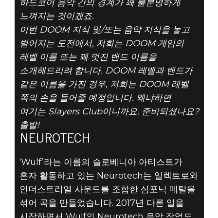
하드코어 음악 간의 경계가 꽤 불분명하게
느껴지는 것이겠죠.
이번 DOOM 지식 및/또는 음악 지식을 놓고
벌어지는 도전에서, 저희는 DOOM 게임의
DOOM® Eternal
레벨 이름 또는 꽤 멋진 밴드 이름을
2020년 2월 04일
소개해드리려 합니다. DOOM 레벨과 밴드가
같은 이름을 가진 경우, 저희는 DOOM 레벨
DOOM 레벨
쪽의 손을 들어줄 예정입니다. 왜냐하면
여기는 Slayers Club이니까요. 준비되셨나요?
이름인가, 밴드
출발!
이름인가? 6탄
NEUROTECH
‘Wulf’라는 이름의 슬로베니아 아티스트가
혼자 활동하고 있는 Neurotech는 일렉트로와
인더스트리얼 사운드를 조합한 심포닉 메탈을
섞어 곡을 만들었습니다. 2017년 다른 일을
시작하면서 Wulf의 Neurotech 음악 작업도