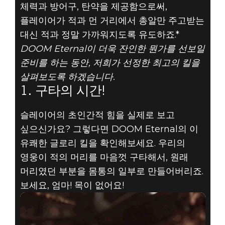
체력과 방어구, 탄약을 제공함으로써,
플레이어가 적과 먼 거리에서 총알만 주고받는
대신 적과 정말 가까워지도록 유도하죠.*
DOOM Eternal이 더욱 잔인한 뭔가를 선보일
DOOM® Eternal
준비를 하는 동안, 저희가 선정한 최고의 킬을
2019년 8월 28일
살펴보도록 하겠습니다.
1. 구타의 시간!
DOOM 글로리 킬
슬레이어의 초인간적 힘을 실제로 보고
TOP 5 - #1:
싶으신가요? 그렇다면 DOOM Eternal의 이
구타의 시간
유쾌한 글로리 킬을 확인해보세요. 우리의
영웅이 적의 머리를 마음껏 구타해서, 원래
머리였던 부분을 몸통의 일부로 만들어버리죠.
보세요, 엄마! 목이 없어요!