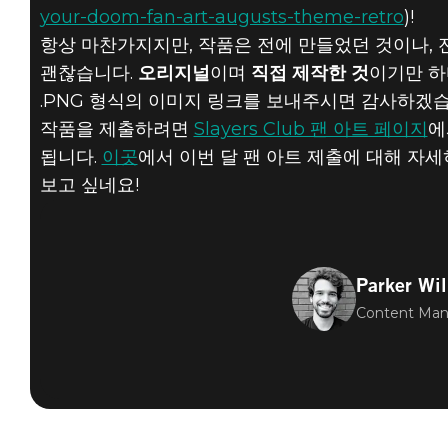
your-doom-fan-art-augusts-theme-retro
)!
DOOM® Eternal
항상 마찬가지지만, 작품은 전에 만들었던 것이나, 전에
2019년 8월 31일
괜찮습니다.
오리지널
이며
직접 제작한 것
이기만 하다
복고풍 팬
.PNG 형식의 이미지 링크를 보내주시면 감사하겠습
작품을 제출하려면
Slayers Club 팬 아트 페이지
에
아트를 제출할
됩니다.
이곳
에서 이번 달 팬 아트 제출에 대해 자
시간이 얼마
보고 싶네요!
남지
않았습니다!
Parker Wi
Content Man