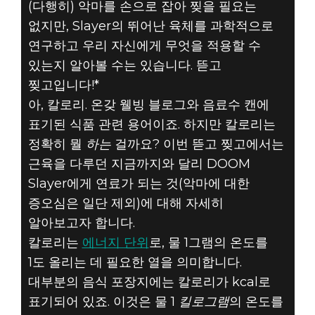
(다행히) 악마를 손으로 잡아 찢을 필요는
없지만, Slayer의 뛰어난 육체를 과학적으로
연구하고 우리 자신에게 무엇을 적용할 수
있는지 알아볼 수는 있습니다. 뜯고
DOOM® Eternal
찢고입니다!*
2019년 11월 27일
아, 칼로리. 온갖 웰빙 블로그와 음료수 캔에
표기된 식품 관련 용어이죠. 하지만 칼로리는
뜯고 찢고 #5A -
정확히 뭘
하는
걸까요? 이번 뜯고 찢고에서는
칼로리 태우고
근육을 다루던 지금까지와 달리 DOOM
Slayer에게 연료가 되는 것(악마에 대한
계산하기
증오심은 일단 제외)에 대해 자세히
알아보고자 합니다.
칼로리는
에너지 단위
로, 물 1그램의 온도를
1도 올리는 데 필요한 열을 의미합니다.
대부분의 음식 포장지에는 칼로리가 kcal로
표기되어 있죠. 이것은 물 1
킬로그램
의 온도를