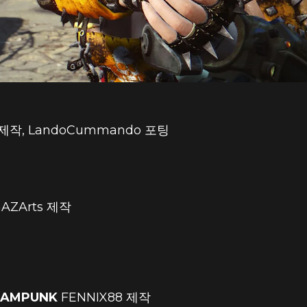
 제작, LandoCummando 포팅
AZArts 제작
TEAMPUNK
FENNIX88 제작