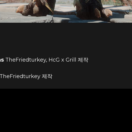
hs
TheFriedturkey, HcG x Grill 제작
, TheFriedturkey 제작