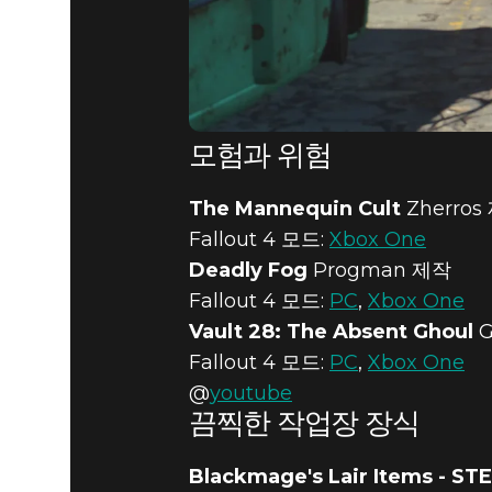
모험과 위험
The Mannequin Cult
Zherros
Fallout 4 모드:
Xbox One
Deadly Fog
Progman 제작
Fallout 4 모드:
PC
,
Xbox One
Vault 28: The Absent Ghoul
G
Fallout 4 모드:
PC
,
Xbox One
@
youtube
끔찍한 작업장 장식
Blackmage's Lair Items - S