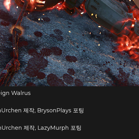
ign Walrus
nUrchen 제작, BrysonPlays 포팅
nUrchen 제작, LazyMurph 포팅