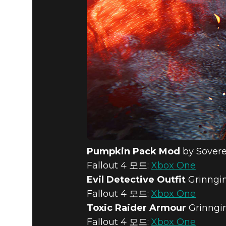
Pumpkin Pack Mod
by Sovere
Fallout 4 모드:
Xbox One
Evil Detective Outfit
Grinngi
Fallout 4 모드:
Xbox One
Toxic Raider Armour
Grinngi
Fallout 4 모드:
Xbox One