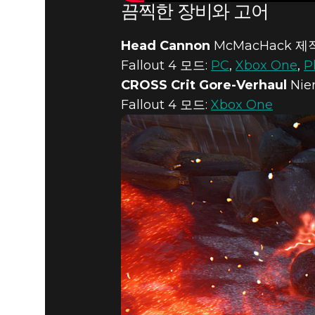
끔찍한 장비와 고어
Head Cannon
McMacHack 제
Fallout 4 모드:
PC
,
Xbox One
,
P
CROSS Crit Gore-Verhaul
Nie
Fallout 4 모드:
Xbox One