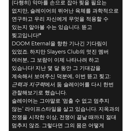
(다행히) 악마를 손으로 잡아 찢을 필요는
없지만, 슬레이어의 뛰어난 육체를 과학적으로
연구하고 우리 자신에게 무엇을 적용할 수
있는지 알아볼 수는 있습니다. 뜯고
찢고입니다!*
DOOM Eternal을 향한 기나긴 기다림이
DOOM® Eternal
있었죠. 하지만 Slayers Club의 멋진 멤버
2020년 3월 15일
여러분, 그 보람이 이제 나타나려 하고
뜯고 찢고 #7 -
있습니다! 지난 몇 달 동안 그 기대감을
계속해서 보여주신 덕분에, 이번 뜯고 찢고:
근력 VS 지구력
근력과 지구력
에서 둠 슬레이어를 다시 한번
관찰해보기로 했습니다.
슬레이어는 그야말로 ‘멈출 수 없고 멈추지
않는’ 라이프스타일을 살고 있습니다. 지옥과의
전쟁을 시작한 이상, 전쟁이 끝날 때까지 절대
멈추지 않죠. 그렇다면 그의 몸은 어떻게