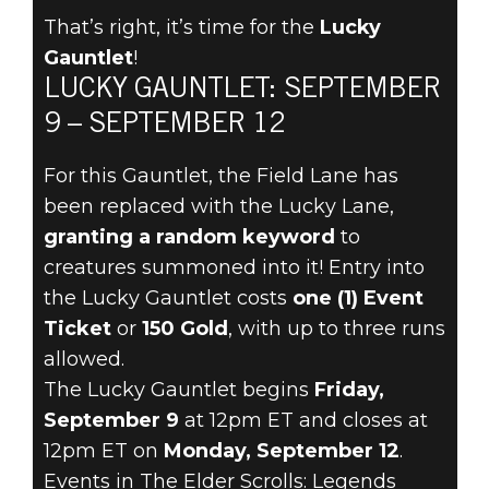
That’s right, it’s time for the
Lucky
Gauntlet
!
The Elder Scrolls: Legends
LUCKY GAUNTLET: SEPTEMBER
2022년 9월 07일
9 – SEPTEMBER 12
RETURN TO
For this Gauntlet, the Field Lane has
THE LUCKY
been replaced with the Lucky Lane,
granting a random keyword
to
GAUNTLET
creatures summoned into it! Entry into
the Lucky Gauntlet costs
one (1) Event
SEPTEMBER 9
Ticket
or
150 Gold
, with up to three runs
allowed.
The Lucky Gauntlet begins
Friday,
September 9
at 12pm ET and closes at
12pm ET on
Monday, September 12
.
Events in The Elder Scrolls: Legends