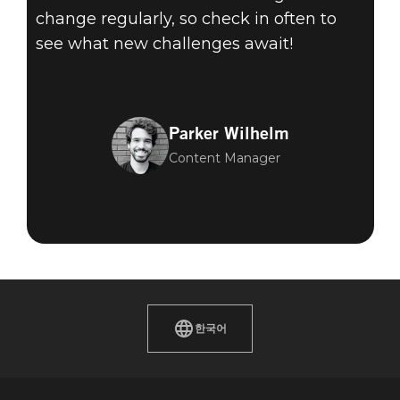
change regularly, so check in often to
see what new challenges await!
Parker Wilhelm
Content Manager
한국어