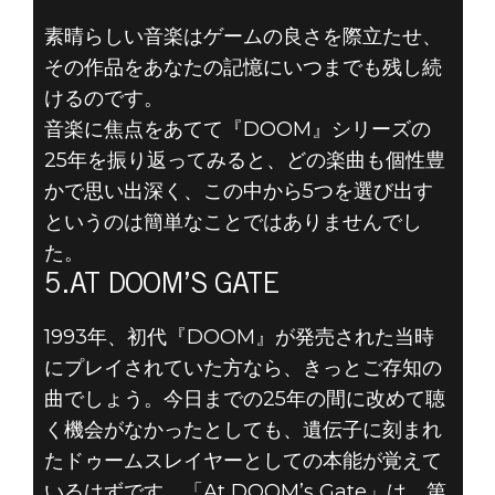
素晴らしい音楽はゲームの良さを際立たせ、
その作品をあなたの記憶にいつまでも残し続
DOOM® Eternal
けるのです。
2019年5月06日
音楽に焦点をあてて『DOOM』シリーズの
DOOMの歴代
25年を振り返ってみると、どの楽曲も個性豊
かで思い出深く、この中から5つを選び出す
BGM トップ5 -
というのは簡単なことではありませんでし
た。
5.AT DOOM’S
5.AT DOOM’S GATE
GATE
1993年、初代『DOOM』が発売された当時
にプレイされていた方なら、きっとご存知の
曲でしょう。今日までの25年の間に改めて聴
く機会がなかったとしても、遺伝子に刻まれ
たドゥームスレイヤーとしての本能が覚えて
いるはずです。「At DOOM’s Gate」は、第