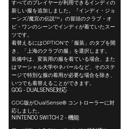
すべてのプレイヤーが利用できるインディの
新しい服を追加しました。『インディ・ジョ
ーンズ/魔宮の伝説™』の冒頭のクラブ・オ
Indiana Jones and the Great Circle
ビ・ワンのシーンでインディが着ていたスー
2026年5月12日
ツです。
インディ・ジョ
着替えるにはOPTIONで「服装」のタブを開
き、「上海のクラブの服」を選択します。
ーンズ/大いなる
装備中は、変装用の服を着ている場合、また
円環™ –アップ
はマーシャル大学やネパールなど、そのステ
ージで特別な服の着用が必要な場合を除き、
デート8
いつでも着替えることができます。
GOG - DUALSENSE対応
GOG版がDualSense® コントローラーに対
応しました。
NINTENDO SWITCH 2 - 機能