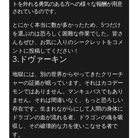
トを外れる勇気のある方への様々な報酬が用意
されているのです。
DOOM® Eternal
とにかく本当に数が多かったため、5つだけ
2019年5月20日
を選ぶのは恐ろしく困難な作業でした。皆さ
DOOMの歴代シ
んもぜひ、お気に入りのシークレットをコメ
ントに投稿してください！
ークレット トッ
3.ドヴァーキン
プ5 - 3.ドヴァ
地獄には、別の世界からやってきたクリーチ
ャーの証拠が眠っています。それはカコデー
ーキン
モンではありません。マンキュバスでもあり
ません。それは間違いなく、もっと恐ろしい
存在です。生まれながらにして人間の身体に
ドラゴンの血が流れる者、ドラゴンの魂を吸
収し、その破壊的な力を使いこなせる者で
す。