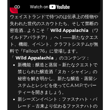
Fallout 76
ウェイストランドで待つのは伝承上の怪物や
2019年3月13日
失われた世代のスカウトたち、そして禁断の
密造酒… ようこそ「
Wild Appalachia
（ワ
無料アップデー
イルドアパラチア）」へ！――新たなクエス
ト、機能、イベント、クラフトシステムが無
ト WILD
料で『Fallout 76』に登場します。
APPALACHIA 配
「
Wild Appalachia
」のコンテンツ：
新機能：醸造と蒸留 – 新たなクエストで
信中！
禁じられた醸造酒「ヌカ・シャイン」の
秘密を解き明かし、新たな醸造・蒸留シ
ステムとレシピを使ってC.A.M.P.でパー
ティーを開きましょう。
新シーズンイベント：ファスナハト・パ
レード – 古来より伝わるファスナハトの