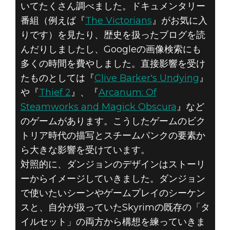
いてたくさん調べました。ドキュメンタリー
番組（例えば『
The Victorians
』がお気に入
りです）を見たり、歴史を扱ったブログを読
んだりしましたし、Googleの画像検索にも
多くの時間を費やしました。直接影響を受け
たものとしては『
Clive Barker's Undying
』
や『
Thief 2
』、『
Arcanum: Of
Steamworks and Magick Obscura
』など
のゲームがあります。こうしたゲームのビク
トリア時代の描写とスチームパンクの要素か
ら大きな影響を受けています。
対照的に、ダンジョンのデザインはストーリ
ーからイメージしていきました。ダンジョン
で使いたいシーンやゲームプレイのシーケン
スと、自分が扱っていたSkyrimの既存の「タ
イルセット」の両方から構想を練っていきま