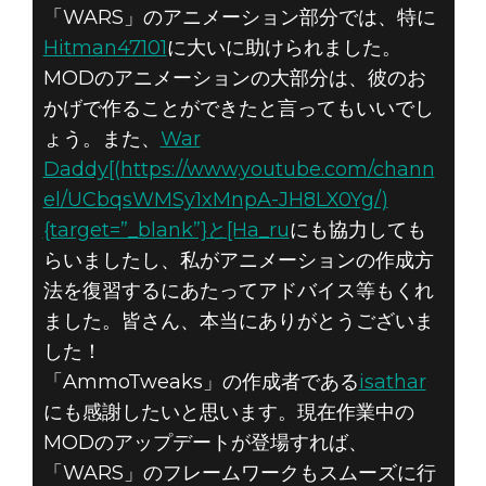
「WARS」のアニメーション部分では、特に
Hitman47101
に大いに助けられました。
MODのアニメーションの大部分は、彼のお
かげで作ることができたと言ってもいいでし
ょう。また、
War
Daddy[(https://www.youtube.com/chann
el/UCbqsWMSy1xMnpA-JH8LX0Yg/)
{target=”_blank”}と[Ha_ru
にも協力しても
らいましたし、私がアニメーションの作成方
法を復習するにあたってアドバイス等もくれ
ました。皆さん、本当にありがとうございま
した！
「AmmoTweaks」の作成者である
isathar
にも感謝したいと思います。現在作業中の
MODのアップデートが登場すれば、
「WARS」のフレームワークもスムーズに行