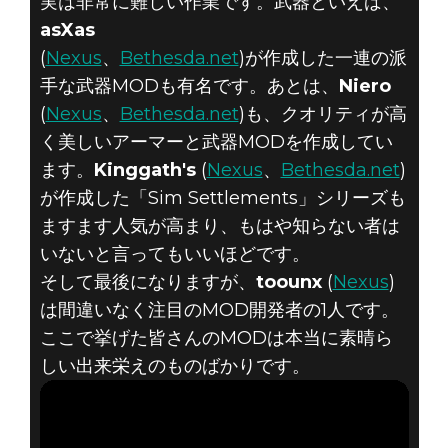
実は非常に難しい作業です。武器といえば、
asXas
(
Nexus
、
Bethesda.net
)が作成した一連の派
手な武器MODも有名です。あとは、
Niero
(
Nexus
、
Bethesda.net
)も、クオリティが高
く美しいアーマーと武器MODを作成してい
ます。
Kinggath's
(
Nexus
、
Bethesda.net
)
が作成した「Sim Settlements」シリーズも
ますます人気が高まり、もはや知らない者は
いないと言ってもいいほどです。
そして最後になりますが、
toounx
(
Nexus
)
は間違いなく注目のMOD開発者の1人です。
ここで挙げた皆さんのMODは本当に素晴ら
しい出来栄えのものばかりです。