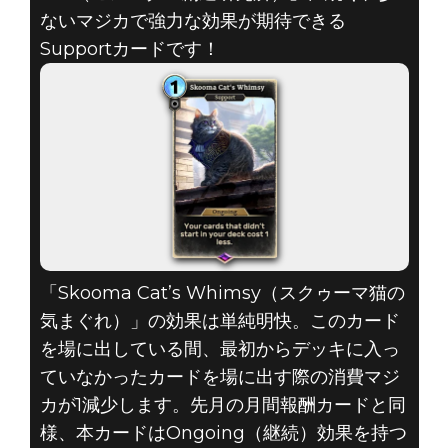
The Elder Scrolls: Legends
ないマジカで強力な効果が期待できる
2020年8月25日
Supportカードです！
THE ELDER
SCROLLS:
LEGENDS –
2020年8月の報
酬カード
「Skooma Cat’s Whimsy（スクゥーマ猫の
気まぐれ）」の効果は単純明快。このカード
を場に出している間、最初からデッキに入っ
ていなかったカードを場に出す際の消費マジ
カが1減少します。先月の月間報酬カードと同
様、本カードはOngoing（継続）効果を持つ