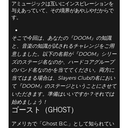
アミュージックは互いにインスピレーションを
DOOM® Eternal
与えあっていて、その境界があやふやだからで
2019年10月25日
す。
それって
そこで今回は、あなたの『DOOM』の知識
『DOOM』のス
と、音楽の知識が試されるチャレンジをご用
テージ名？ それ
意しました。以下の名前が『DOOM』シリー
ズのステージ名なのか、ハードコアグループ
ともバンド名？
のバンド名なのかを当ててください。両方に
当てはまる場合は、Slayers Clubの名におい
VOL. III
て『DOOM』のステージということにさせて
いただきます。準備はいいですか？それでは
始めましょう！
ゴースト（GHOST）
アメリカで「Ghost B.C.」として知られてい