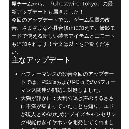
発チームから、『Ghostwire: Tokyo』の最
新アップデートも届きました！
今回のアップデートでは、ゲーム品質の改
善、さまざまな不具合修正に加えて、撮影モ
Ghostwire: Tokyo
ードで使える新しい装飾アイテムとエモート
2022年5月02日
も追加されます！全文は以下をご覧くださ
い。
『GHOSTWIRE:
主なアップデート
TOKYO』アップ
パフォーマンスの改善今回のアップデー
デート配信開始
トでは、PS5版およびPC版でのパフォー
マンス関連の問題に対処しました。
天狗が静かに：天狗の鳴き声のうるささ
に不満が集まっていたことを知り、エド
が暁人とKKのためにノイズキャンセリン
グ機能付きイヤホンを開発してくれまし