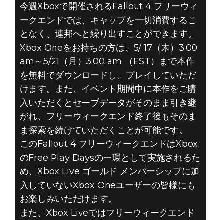
今週Xboxで開催されるFallout 4 フリーウィ
ークエンドでは、キャップを一切消費するこ
Fallout 4
となく、連邦へと繰り出すことができます。
2018年5月17日
Xbox Oneをお持ちの方は、5/ 17（木）3:00
am～5/21（月）3:00 am （EST）まで本作
FALLOUT 4 –
を無料でダウンロードし、プレイしていただ
けます。また、イベント期間中に本作をご購
XBOX ONE フリ
入いただくとセーブデータがそのまま引き継
ーウィークエン
がれ、フリーウィークエンド終了後もそのま
ま探索を続けていただくことが可能です。
ド＆セール
このFallout 4 フリーウィークエンドはXbox
のFree Play Daysの一環として実施されるた
め、Xbox Live ゴールド メンバーシップに加
入していないXbox Oneユーザーの皆様にも
お楽しみいただけます。
また、Xbox Liveではフリーウィークエンド