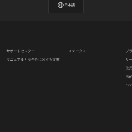
日本語
サポートセンター
ステータス
プ
マニュアルと安全性に関する文書
サ
使
法
Co