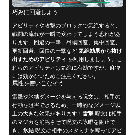
巧みに回避しよう
アビリティや攻撃のブロックで気絶すると、
戦闘の流れが一瞬で変わってしまう恐れがあ
ります。回避の一撃、昂揚回避、集中回避、
更新回避、回復の一撃など
気絶効果から抜け
出すためのアビリティ
を利用しましょう。こ
れらのアビリティは気絶に有効ですが、麻痺
には効かないためご注意ください。
属性を使いこなそう
雷撃や氷結ダメージを与える呪文は、相手の
行動を阻害できるため、一時的なダメージ以
上の大きな効果があります！
雷撃
呪文は相手
のマジカを消耗させて呪文の詠唱を阻止で
き、
氷結
呪文は相手のスタミナを奪ってアビ