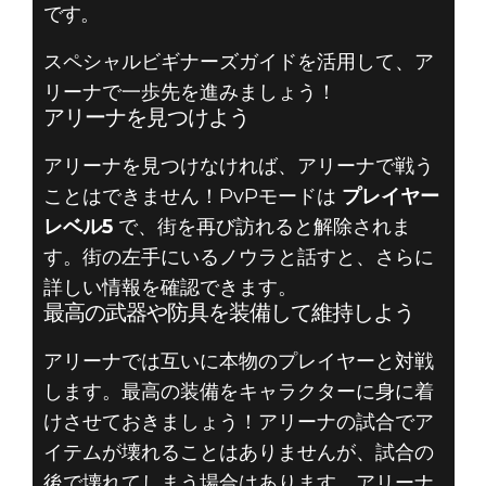
です。
アリーナは初め
スペシャルビギナーズガイドを活用して、ア
リーナで一歩先を進みましょう！
てですか？役立
アリーナを見つけよう
つ8つのヒント
アリーナを見つけなければ、アリーナで戦う
ことはできません！PvPモードは
プレイヤー
で、順調なスタ
レベル5
で、街を再び訪れると解除されま
ートを切りまし
す。街の左手にいるノウラと話すと、さらに
詳しい情報を確認できます。
ょう！
最高の武器や防具を装備して維持しよう
アリーナでは互いに本物のプレイヤーと対戦
します。最高の装備をキャラクターに身に着
けさせておきましょう！アリーナの試合でア
イテムが壊れることはありませんが、試合の
後で壊れてしまう場合はあります。アリーナ