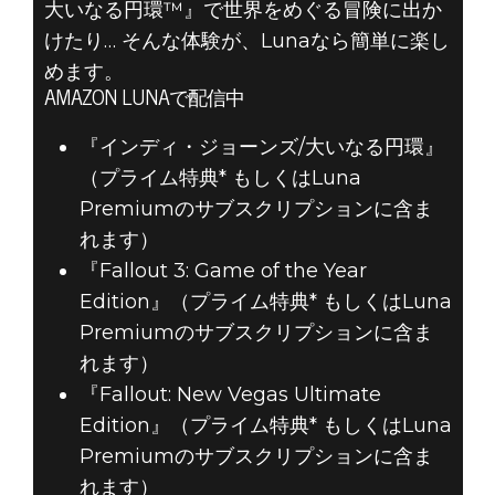
『インディ・ジ
大いなる円環™』で世界をめぐる冒険に出か
けたり… そんな体験が、Lunaなら簡単に楽し
ョーンズ/大いな
めます。
る円環™』、
AMAZON LUNAで配信中
『インディ・ジョーンズ/大いなる円環』
「FALLOUT」シ
（プライム特典* もしくはLuna
リーズなどが
Premiumのサブスクリプションに含ま
れます）
AMAZON LUNA
『Fallout 3: Game of the Year
Edition』（プライム特典* もしくはLuna
に登場
Premiumのサブスクリプションに含ま
れます）
『Fallout: New Vegas Ultimate
Edition』（プライム特典* もしくはLuna
Premiumのサブスクリプションに含ま
れます）