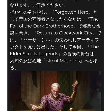
The Elder Scrolls: Legends
なります。ご了承ください。
2018年8月10日
捕われの身を脱し、『Forgotten Hero』と
して帝国の守護者となったあなたは、『The
THE ELDER
Fall of the Dark Brotherhood』で邪悪な陰
謀を暴き、『Return to Clockwork City』で
SCROLLS:
は、「ソーサ・シル」の失われしアーティフ
LEGENDS - ISLE
ァクトを見つけ出した。そして今回、『The
Elder Scrolls: Legends』の冒険の舞台は、
OF MADNESS発
人知の及ばぬ地『Isle of Madness』へと移
る。
表