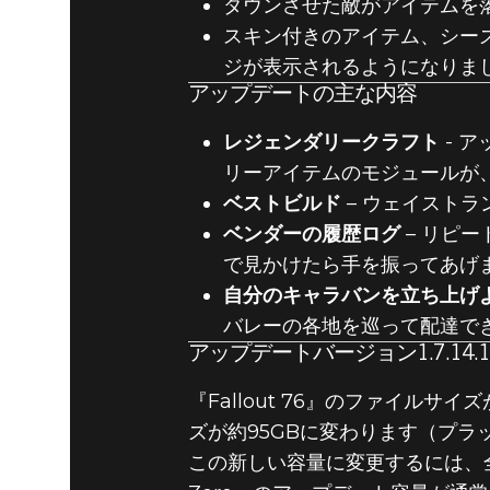
ダウンさせた敵がアイテムを
スキン付きのアイテム、シー
Fallout 76
2024年9月17日
ジが表示されるようになりま
「MILEP
アップデートの主な内容
レジェンダリークラフト
- 
ト
リーアイテムのモジュールが
ベストビルド
– ウェイストラ
ベンダーの履歴ログ
– リピ
で見かけたら手を振ってあげ
自分のキャラバンを立ち上げ
バレーの各地を巡って配達で
アップデートバージョン1.7.14.
『Fallout 76』のファイルサ
ズが約95GBに変わります（プ
この新しい容量に変更するには、全