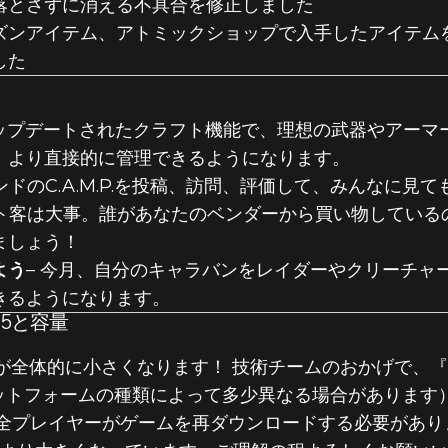
落とさずに消える不具合を修正しました
ズンアイテム、アトミックショップで入手したアイテム
した
OST ZERO」
アップデートされたクラフト機能で、理想の武器やアーマ
、より直接的に管理できるようになります。
ンドのC.A.M.P.を投稿、訪問、評価して、みんなに見
ート客は大事。誰があなたのベンダーから買い物している
ましょう！
よう
– 今月、自分のキャラバンをレイダーやクリーチャ
きるようになります。
15と容量
イズが全体的に小さくなります！ 技術チームのおかげで、『F
ラットフォームの種類によって多少異なる場合があります
プレイヤーがゲームを再ダウンロードする必要があります。