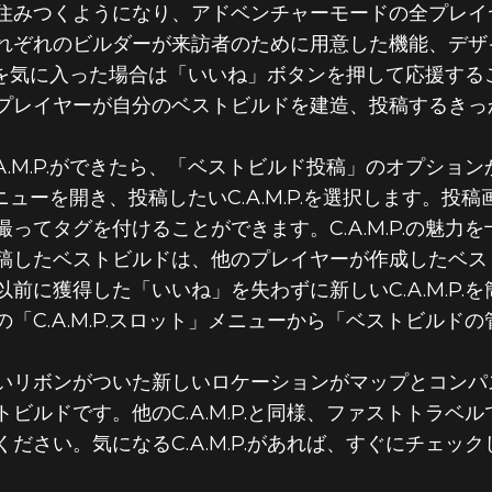
住みつくようになり、アドベンチャーモードの全プレイ
れぞれのビルダーが来訪者のために用意した機能、デザ
.P.を気に入った場合は「いいね」ボタンを押して応援す
プレイヤーが自分のベストビルドを建造、投稿するきっ
.M.P.ができたら、「ベストビルド投稿」のオプションから
メニューを開き、投稿したいC.A.M.P.を選択します。投稿画
ってタグを付けることができます。C.A.M.P.の魅力
稿したベストビルドは、他のプレイヤーが作成したベス
前に獲得した「いいね」を失わずに新しいC.A.M.P.
「C.A.M.P.スロット」メニューから「ベストビルド
いリボンがついた新しいロケーションがマップとコンパ
ビルドです。他のC.A.M.P.と同様、ファストトラベ
ださい。気になるC.A.M.P.があれば、すぐにチェッ