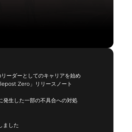
Fallout 76 (PC)
BUY
バンのリーダーとしてのキャリアを始め
GAME
ost Zero」リリースノート
以後に発生した一部の不具合への対処
しました