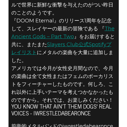
ルで世界に新鮮な衝撃を与えたのがつい昨日
のことのようです。
『DOOM Eternal』のリリース1周年を記念
して、スレイヤーの最新の冒険である 『
The
DOOM® Eternal
Ancient Gods – Part Two
』をお届けすると
2021年3月25日
共に、またまた
Slayers Club公式Spotifyプ
3月の
レイリスト
にメタルの楽曲を大量に追加しま
した。
DOOMSPIRATION
アメリカでは今月が女性史月間なので、今月
の楽曲は全て女性またはフェムのボーカリス
プレイリスト
トをフィーチャーしたものです。何しろ、こ
れ以外に上手いテーマを考えつかなかったも
のですから。それでは、お楽しみください！
YOU KNOW THAT AIN’T THEM DOGS' REAL
VOICES - IWRESTLEDABEARONCE
前衛的メタルバンドのiwrestledabearonce