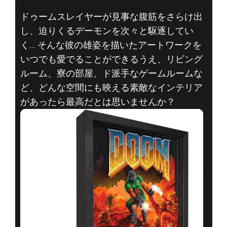
DOOM® Eternal
ドゥームスレイヤーが見事な腹筋をさらけ出
2019年12月08日
し、迫りくるデーモンを次々と駆逐してい
SLAYERS
く… そんな彼の雄姿を描いたアートワークを
いつでも愛でることができるうえ、リビング
CLUBGIFTガイ
ルーム、寮の部屋、ド派手なゲームルームな
ど、どんな空間にも映える素敵なインテリア
ド – クラシック
があったら最高だとは思いませんか？
DOOM シャドー
ボックス