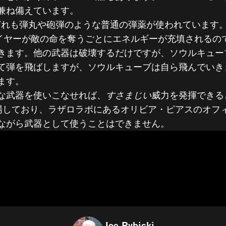
兼ね備えています。
どれも弾丸や砲弾のような普通の弾薬が使われています
レイヤーが敵の命を奪うごとにエネルギーが充填されるの
代武器 トップ5 
きます。他の武器は破壊するだけですが、ソウルキュー
て弾を飛ばしますが、ソウルキューブは自ら飛んでいき
ブ
ます。
な武器を使いこなせれば、
すさまじい
威力を発揮できる
にも登場しており、ラザロラボにあるオリビア・ピアスのオ
ながら武器として使うことはできません。
Joe Rybicki