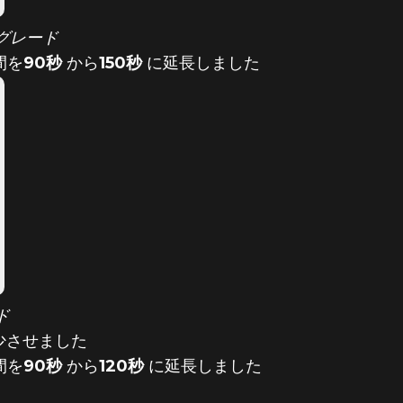
グレード
間を
90秒
から
150秒
に延長しました
ド
少させました
間を
90秒
から
120秒
に延長しました