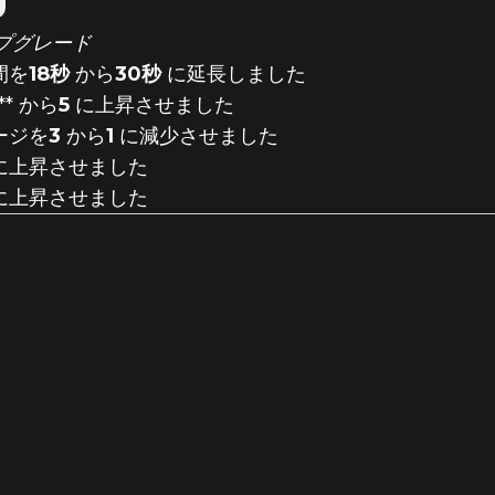
プグレード
間を
18秒
から
30秒
に延長しました
* から
5
に上昇させました
ージを
3
から
1
に減少させました
に上昇させました
に上昇させました