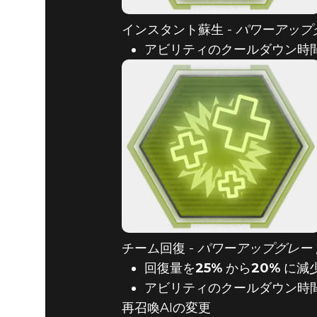
インスタント蘇生 -
パワーアップ
アビリティのクールダウン時
チーム回復 -
パワーアップグレー
回復量を
25%
から
20%
に減
アビリティのクールダウン時
再召喚AIの変更