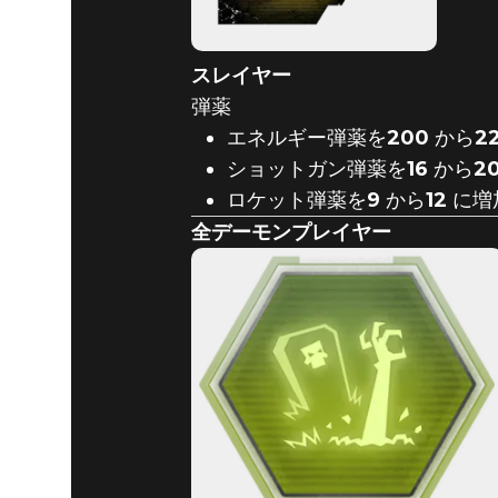
スレイヤー
弾薬
エネルギー弾薬を
200
から
2
ショットガン弾薬を
16
から
2
ロケット弾薬を
9
から
12
に増
全デーモンプレイヤー