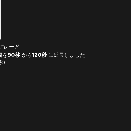
グレード
間を
90秒
から
120秒
に延長しました
み
）