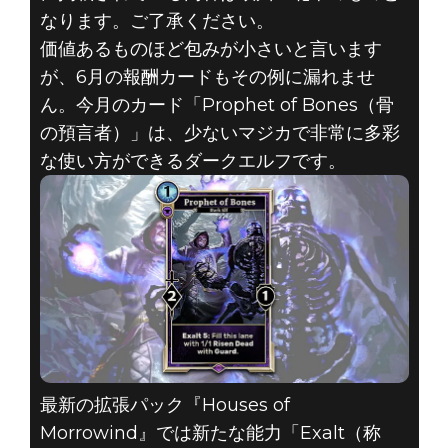
The Elder Scrolls: Legends
なります。ご了承ください。
2018年6月25日
価値あるものほど包みが小さいと言います
が、6月の報酬カードもその例に漏れませ
THE ELDER
ん。今月のカード「Prophet of Bones（骨
の預言者）」は、少ないマジカで非常に多彩
SCROLLS:
な使い方ができるダークエルフです。
LEGENDS –
2018年6月のカ
ード紹介
最新の拡張パック『Houses of
Morrowind』では新たな能力「Exalt（称