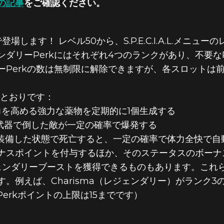
の記事
をご確認ください。
場します！ レベル50から、S.P.E.C.I.A.L.メニュ
ダリーPerkにはそれぞれ4つのランクがあり、不要な
ーPerkの数は無制限に解除できますが、各スロットは
のとおりです：
を高める強力な薬物を定期的に1個生成する
武器で倒した敵が一定の確率で爆発する
装備した状態で死亡すると、一定の確率で体力全快で自
ナスポイントを付与するほか、そのステータスのボーナス
スヘのレジェンダリーブーストを獲得できるものもあります。こ
えば、Charisma（レジェンダリー）がランク3の場合、
Perkポイントの上限は15までです）