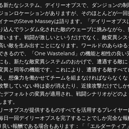
る新たなシステム、デイリーオプスで、ダンジョンの制
ジョンロケーションがありますが、そのほとんどが一回
ナーのSteve Masseyは語ります。「デイリーオプ
り込んでランダム化された敵のウェーブに挑みながら、
違います。戦闘が激しいというだけでなく、敵変異シス
高い敵を生み出すことになります。ワールドのあらゆる
るので、「One Wasteland」の機能と相性の良
にも、新たな敵変異システムのおかげで、遭遇する敵に
変異と同等の機能です。これにより、遭遇する敵すべて
え、想像力を働かせてチームを組まなければならなくな
攻撃していない時は姿が消えたり、近接攻撃だけでしか
たデフォルトの変異が適用され、戦闘シナリオがどのよ
話します。
リーオプスが提供するものすべてを活用するプレイヤー
毎日一回デイリーオプスを完了することでしか完全な報
なり良い報酬である場合もあります：「「エルダーティア