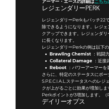
アーマー・エースの詳細は
こちら
レジェンダリーPERK
レジェンダリーPerkもパッチ22で登
除できるようになります。レジェン
クアップできます。レジェンダリ
に長くなります。
レジェンダリーPerkの例は以下
Brawling Chemist
：戦闘力
Collateral Damage
：近接
Reboot
：パワーアーマーを
さらに、特定のステータスにボー
S.P.E.C.I.A.L.ステータ
クが上がるごとに効果が増加します。例
Perkポイントが3増加します。（
デイリーオプス