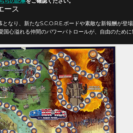
ちらの記事
をご確認ください。
エース
となり、新たなS.C.O.R.E.ボードや素敵な新報酬が
愛国心溢れる仲間のパワーパトロールが、自由のために