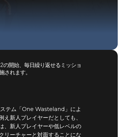
ズン2の開始、毎日繰り返せるミッショ
Fallout 76 (PC)
実施されます。
BUY
GAME
「One Wasteland」によ
例え新人プレイヤーだとしても、
は、新人プレイヤーや低レベルの
クリーチャーと対面することにな