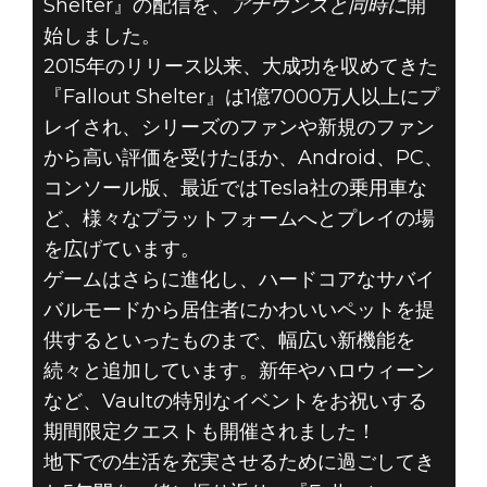
Shelter』の配信を、
アナウンスと同時に
開
Fallout Shelter
始しました。
2020年6月12日
2015年のリリース以来、大成功を収めてきた
『FALLOUT
『Fallout Shelter』は1億7000万人以上にプ
レイされ、シリーズのファンや新規のファン
SHELTER』5周
から高い評価を受けたほか、Android、PC、
コンソール版、最近ではTesla社の乗用車な
年を記念して、
ど、様々なプラットフォームへとプレイの場
を広げています。
プレゼントなど
ゲームはさらに進化し、ハードコアなサバイ
をお届け！
バルモードから居住者にかわいいペットを提
供するといったものまで、幅広い新機能を
続々と追加しています。新年やハロウィーン
など、Vaultの特別なイベントをお祝いする
期間限定クエストも開催されました！
地下での生活を充実させるために過ごしてき