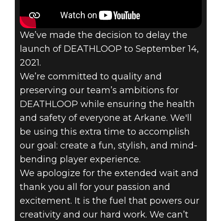
DEATHLOOP
We’ve made the decision to delay the
2021年4月08日
launch of DEATHLOOP to September 14,
2021.
A MESSAGE
We’re committed to quality and
preserving our team’s ambitions for
FROM THE
DEATHLOOP while ensuring the health
TEAM AT
and safety of everyone at Arkane. We'll
be using this extra time to accomplish
ARKANE LYON
our goal: create a fun, stylish, and mind-
bending player experience.
We apologize for the extended wait and
thank you all for your passion and
excitement. It is the fuel that powers our
creativity and our hard work. We can’t