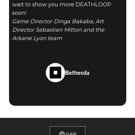
wait to show you more DEATHLOOP
soon!
Game Director Dinga Bakaba, Art
Director Sebastien Mitton and the
Arkane Lyon team
Bethesda
日本語