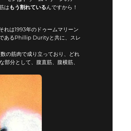
筋は
もう割れている
んですから！
れは1993年のドゥームマリーン
illip Durityと共に、スレ
複数の筋肉で成り立っており、どれ
要な部分として、腹直筋、腹横筋、