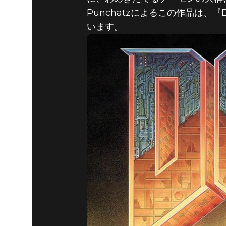
Punchatzによるこの作品は
DOOM® Eternal
2019年5月25日
います。
リップド＆テ
を象徴す