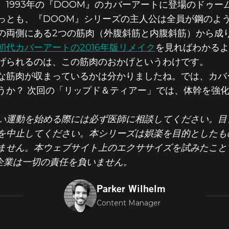
1993年の『DOOM』のカバーアートに登場のドゥ
っとも、『DOOM』シリーズの主人公は全員が鋼のよ
の両側にある2つの筋肉（外腹斜筋と内腹斜筋）から成
初代カバーアートの2016年版リメイク
を見ればわかるよ
げられるのは、この筋肉のおかげというわけです。
な筋肉が収まっているかは分かりましたね。では、カバ
うか？ 次回の「リップド＆ティアー」では、体幹を強
い運動を始める際には必ず医師に相談してください。目
を中止してください。本シリーズは娯楽を目的としたも
ません。本ウェブサイト上のエクササイズを試みたこと
提携企業は一切の責任を負いません。
Parker Wilhelm
Content Manager