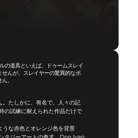
キルの道具といえば、ドゥームスレイ
ませんが、スレイヤーの驚異的なボ
DOOM® Eternal
せん。
ん。たしかに、有名で、人々の記
時の試練に耐えられた作品だけで
ような赤色とオレンジ色を背景
ジーアートの奇才、Don Ivan