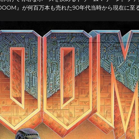
、『DOOM』が何百万本も売れた90年代当時から現在に
ィアー #3A 
る腹筋