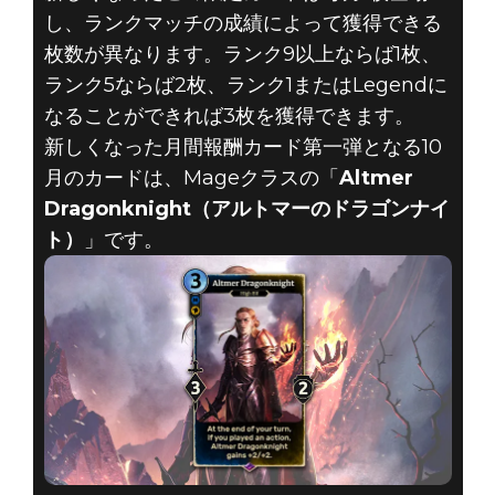
The Elder Scrolls: Legends
し、ランクマッチの成績によって獲得できる
2018年10月30日
枚数が異なります。ランク9以上ならば1枚、
ランク5ならば2枚、ランク1またはLegendに
THE ELDER
なることができれば3枚を獲得できます。
新しくなった月間報酬カード第一弾となる10
SCROLLS:
月のカードは、Mageクラスの「
Altmer
LEGENDS -
Dragonknight（アルトマーのドラゴンナイ
ト）
」です。
2018年10月の
カード紹介