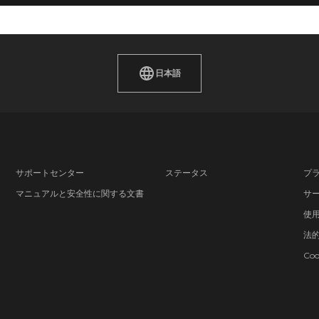
日本語
サポートセンター
ステータス
プ
マニュアルと安全性に関する文書
サ
使
法
Co