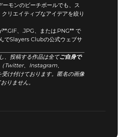
ートを投稿し
デーモンのビーチボールでも、ス
。クリエイティブなアイデアを絞り
は「サマー
F、.JPG、または.PNG** で
ayers Clubの公式ウェブサ
し、投稿する作品は全て
ご自身で
ter、Instagram、
ンクのみを受け付けております。匿名の画像
けておりません。