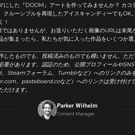
』のファンア
マにした『DOOM』アートを作ってみませんか？ カコ
、クルーシブルを再現したアイスキャンディーでもOK
く！
6/7月のお題
ではありませんが、お送りいただく画像のURLは末尾が**.GI
が集まったら、私たちが気に入った作品をいくつか選んでSl
です！
作したものでも、投稿済みのものでも構いません。ただ
要があります。認証のため、公開プロフィールやSNS（Twit
、Reddit、Steamフォーラム、Tumblrなど）へのリ
ur.com、pasteboard.coなど）へのリンクは受け付
ただけます。
Parker Wilhelm
Content Manager