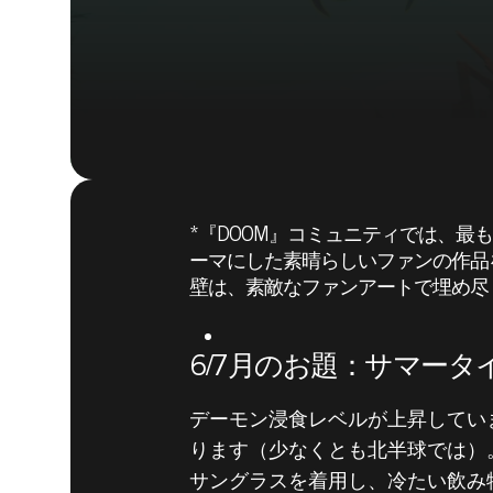
*『DOOM』コミュニティでは、最
ーマにした素晴らしいファンの作品を
壁は、素敵なファンアートで埋め尽
6/7月のお題：サマータ
デーモン浸食レベルが上昇してい
ります（少なくとも北半球では）
DOOM® Eternal
2020年6月16日
サングラスを着用し、冷たい飲み