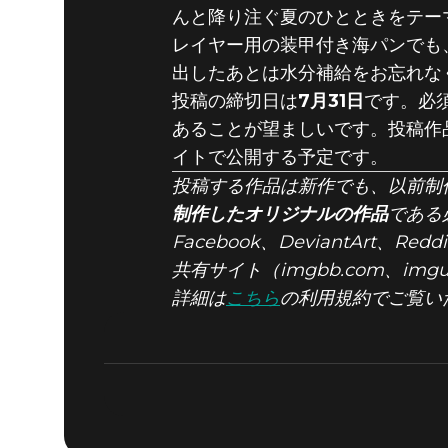
『DOOM
んと降り注ぐ夏のひとときをテー
レイヤー用の装甲付き海パンでも
出したあとは水分補給をお忘れな
ましょう。
投稿の締切日は
7月31日
です。必須
あることが望ましいです。投稿作品
タイム」
イトで公開する予定です。
投稿する作品は新作でも、以前制
制作したオリジナルの作品
である必
Facebook、DeviantArt
共有サイト（imgbb.com、img
詳細は
こちら
の利用規約でご覧い