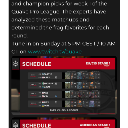
LEAGUE -
and champion picks for week 1 of the
STAGE 1 - WEEK
Quake Pro League. The experts have
analyzed these matchups and
1 - MAP &
determined the frag favorites for each
round.
CHAMPION
Tune in on Sunday at 5 PM CEST / 10 AM
CT on
www.twitch.tv/quake
PICKS ALONG
WITH EXPERT
PREDICTIONS!