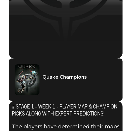
Quake Champions
Quake Champions
2019年8月23日
# STAGE 1 - WEEK 1 - PLAYER MAP & CHAMPION
QUAKE® PRO
PICKS ALONG WITH EXPERT PREDICTIONS!
The players have determined their maps