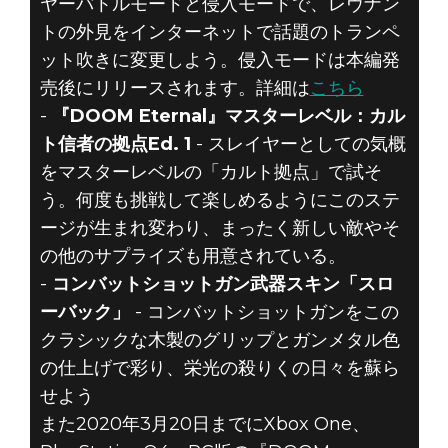
ヤーバトルモードと侵入モードで、レヴナン
トの外見をインターネットで話題のトランペ
ット吹きに変更しよう。侵入モードは本編発
売後にリリースされます。詳細は
こちら
-
『DOOM Eternal』マスターレベル：カル
ト信者の拠点Ed. 1
- スレイヤーとしての気概
をマスターレベルの「カルト拠点」で試そ
う。何度も挑戦して楽しめるようにこのステ
ージが生まれ変わり、まったく新しい敵やそ
の他のサプライズも用意されている。
-
コンバットショットガン武器スキン「スロ
ーバック」
- コンバットショットガンをこの
クラシックな木製のグリップとガンメタル色
の仕上げで彩り、栄光の殺りくの日々を蘇ら
せよう
また2020年3月20日までにXbox One、