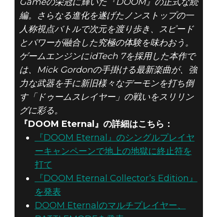
Gameの栄冠に輝いた『DOOM』の正式な続
編。さらなる進化を遂げたノンストップの一
人称視点バトルで次元を渡り歩き、スピード
とパワーが融合した究極の体験を味わおう。
ゲームエンジンにidTech 7を採用した本作で
は、Mick Gordonの手掛ける最新楽曲が、強
力な武器を手に新旧様々なデーモンを打ち倒
す「ドゥームスレイヤー」の戦いをスリリン
グに彩る。
『DOOM Eternal』の詳細はこちら：
『DOOM Eternal』のシングルプレイヤ
ーキャンペーンで地上の地獄に終止符を
打て
『DOOM Eternal Collector’s Edition』
を発表
DOOM Eternalのマルチプレイヤー、