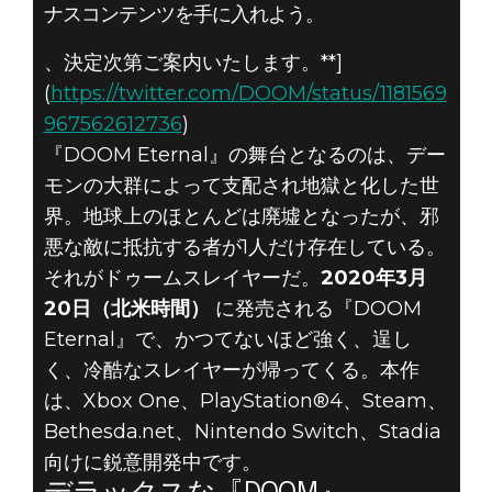
ナスコンテンツを手に入れよう。
、決定次第ご案内いたします。**]
DOOM® Eternal
(
https://twitter.com/DOOM/status/1181569
2019年6月09日
967562612736
)
地獄に立ち向か
『DOOM Eternal』の舞台となるのは、デー
モンの大群によって支配され地獄と化した世
え – 『DOOM
界。地球上のほとんどは廃墟となったが、邪
悪な敵に抵抗する者が1人だけ存在している。
ETERNAL』3月
それがドゥームスレイヤーだ。
2020年3月
20日発売予定
20日（北米時間）
に発売される『DOOM
Eternal』で、かつてないほど強く、逞し
く、冷酷なスレイヤーが帰ってくる。本作
は、Xbox One、PlayStation®4、Steam、
Bethesda.net、Nintendo Switch、Stadia
向けに鋭意開発中です。