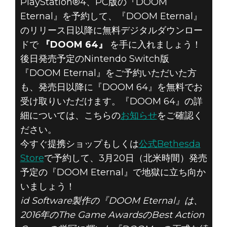
PlayStation®4、PC版の『DOOM
Eternal』を予約して、『DOOM Eternal』
のリリース日以降に無料デジタルダウンロー
ドで
『DOOM 64』
を手に入れましょう！
後日発売予定のNintendo Switch版
『DOOM Eternal』をご予約いただいた方
も、発売日以降に『DOOM 64』を無料でお
受け取りいただけます。『DOOM 64』の詳
細については、こちらの
お知らせ
をご確認く
ださい。
今すぐ提携ショップもしくは
公式Bethesda
Store
で予約して、3月20日（北米時間）発売
予定の『DOOM Eternal』で地獄に立ち向か
いましょう！
id Software製作の『DOOM Eternal』は、
2016年のThe Game AwardsのBest Action