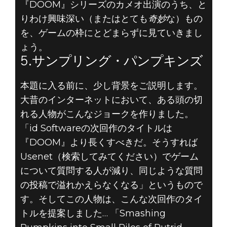
『DOOM』シリーズのカメオ出演のうち、と
DOOM® Eternal
りわけ興味深い（またはとても
奇妙
な）もの
2019年7月11日
を、ゲームの枠にとどまらずに見ていきまし
DOOMの歴代カ
ょう。
5.サンプリング・パンプキンズ
メオ出演 トップ
本題に入る前に、少し背景をご説明します。
5 - 第5位 サン
大昔のインターネットにおいて、ある頭の切
れる人物がこんなジョークを作りました。
プリング・パン
「id Softwareの次回作のタイトルは
プキンズ
『DOOM』より長くすべきだ。そうすれば
Usenet（検索してみてください）でゲーム
について質問する人が減り、同じような質問
の投稿で溢れかえらなくなる」というもので
す。そしてこの人物は、こんな次回作のタイ
トルを提案しました… 「Smashing