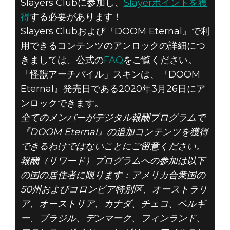
Slayers Clubに参加し、
Slayerポイントを獲
得
する必要があります！
Slayers Clubおよび『DOOM Eternal』で利
用できるコンテンツのアンロックの詳細につ
きましては、公式の
FAQ
をご覧ください。
「怪獣アーチバイル」スキンは、『DOOM
Eternal』発売日である2020年3月26日にア
ンロックできます。
全てのメンバーがデジタル報酬プログラムで
『DOOM Eternal』の追加コンテンツを獲得
できるわけではないことにご留意ください。
報酬（リワード）プログラムへの参加は以下
の国の居住者に限ります：アメリカ合衆国の
50州およびコロンビア特別区、オーストラリ
ア、オーストリア、カナダ、チェコ、ベルギ
ー、ブラジル、デンマーク、フィンランド、