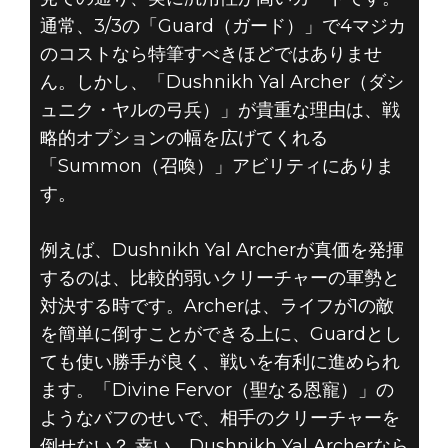
通常、3/3の「Guard（ガード）」で4マジカ
のコストなら特筆すべきほどではありませ
ん。しかし、「Dushnikh Yal Archer（ダシ
ュニク・ヤルの弓兵）」が貴重な理由は、戦
略的オプションの幅を広げてくれる
「Summon（召喚）」アビリティにありま
す。
例えば、Dushnikh Yal Archerが真価を発揮
するのは、比較的弱いクリーチャーの軍勢と
対決する時です。Archerは、ライフが1の敵
を簡単に倒すことができる上に、Guardとし
ても使い勝手が良く、戦いを有利に進められ
ます。「Divine Fervor（聖なる恩寵）」の
ようなバフのせいで、相手のクリーチャーを
倒せない？ 幸い、Dushnikh Yal Archerなら