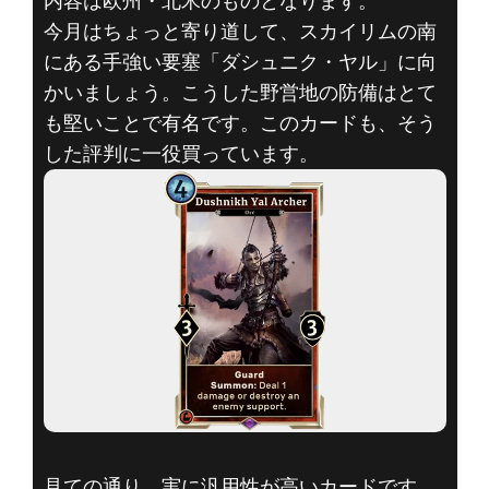
内容は欧州・北米のものとなります。
今月はちょっと寄り道して、スカイリムの南
にある手強い要塞「ダシュニク・ヤル」に向
The Elder Scrolls: Legends
かいましょう。こうした野営地の防備はとて
2017年10月26日
も堅いことで有名です。このカードも、そう
THE ELDER
した評判に一役買っています。
SCROLLS:
LEGENDS – 10
月のカード紹介
見ての通り、実に汎用性が高いカードです。