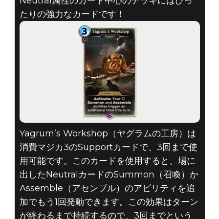
Neutral属性のカード中心のデッキにはぴっ
The Elder Scrolls: Legends
たりの強力なカードです！
2020年10月26日
THE ELDER
SCROLLS:
LEGENDS –
2020年10月の
Yagrum’s Workshop（ヤグラムの工房）は
報酬カード
消費マジカ3のSupportカードで、3回まで使
用可能です。このカードを使用すると、場に
出したNeutralカードのSummon（召喚）か
Assemble（アセンブル）のアビリティを追
加でもう1回発動できます。この効果はターン
が終わるまで持続するので、3回までという