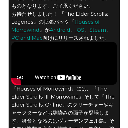
THE ELDER
ものとなります。ご了承ください。
SCROLLS:
お待たせしました！ 『The Elder Scrolls:
Legends』の拡張パック『
Houses of
LEGENDS – 拡
Morrowind
』が
Android
、
iOS
、
Steam
、
PC and Mac
向けにリリースされました。
張パック
HOUSES OF
MORROWINDが
リリース
『Houses of Morrowind』には、『The
Elder Scrolls III: Morrowind』そして『The
Elder Scrolls: Online』のクリーチャーやキ
ャラクターなどお馴染みの面子が登場しま
す。舞台となるのはヴァーデンフェル島。そ