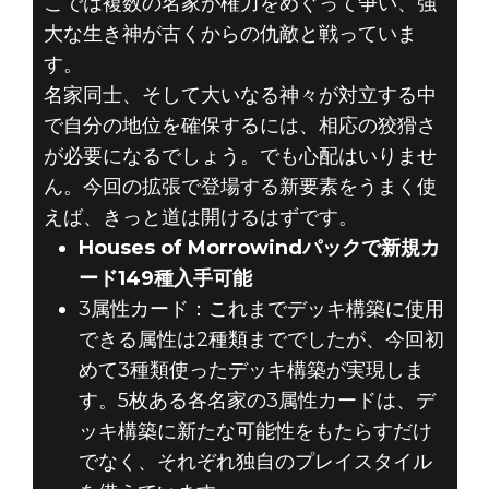
こでは複数の名家が権力をめぐって争い、強
大な生き神が古くからの仇敵と戦っていま
す。
名家同士、そして大いなる神々が対立する中
で自分の地位を確保するには、相応の狡猾さ
が必要になるでしょう。でも心配はいりませ
ん。今回の拡張で登場する新要素をうまく使
えば、きっと道は開けるはずです。
Houses of Morrowindパックで新規カ
ード149種入手可能
3属性カード：これまでデッキ構築に使用
できる属性は2種類まででしたが、今回初
めて3種類使ったデッキ構築が実現しま
す。5枚ある各名家の3属性カードは、デ
ッキ構築に新たな可能性をもたらすだけ
でなく、それぞれ独自のプレイスタイル