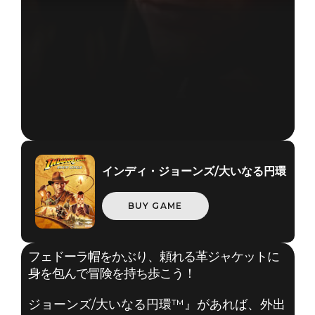
インディ・ジョーンズ/大いなる円環
BUY GAME
フェドーラ帽をかぶり、頼れる革ジャケットに
身を包んで冒険を持ち歩こう！
Indiana Jones and the Great Circle
ジョーンズ/大いなる円環™』があれば、外出
2026年5月12日