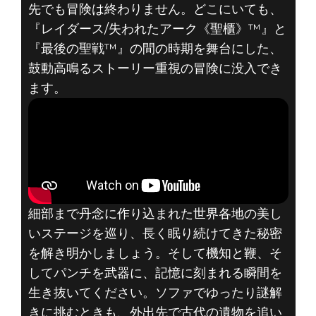
先でも冒険は終わりません。どこにいても、
『インディ・ジ
『レイダース/失われたアーク《聖櫃》™』と
『最後の聖戦™』の間の時期を舞台にした、
ョーンズ/大いな
鼓動高鳴るストーリー重視の冒険に没入でき
ます。
る円環™』が
NINTENDO
SWITCH™ 2 で
好評発売中！
細部まで丹念に作り込まれた世界各地の美し
いステージを巡り、長く眠り続けてきた秘密
を解き明かしましょう。そして機知と鞭、そ
してパンチを武器に、記憶に刻まれる瞬間を
生き抜いてください。ソファでゆったり謎解
きに挑むときも、外出先で古代の遺物を追い