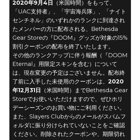
2020年9月4日
（米国時間）をもって、
「UAC支持者」、「宇宙海兵隊」、「ナイト
センチネル」のいずれかのランクに到達され
たメンバーの方に配布される、Bethesda
DOOM® Eternal
Gear Storeの『DOOM』グッズが対象の15%
2020年9月02日
割引クーポンの配布を終了いたします。
その他のランクアップに伴う報酬（『DOOM
SLAYERS CLUB
Eternal』用限定スキンを含む）について
の報酬における
は、現在変更の予定はございません。配布終
了前に入手した未使用のクーポンは、
2020
変更のお知らせ
年12月31日
（米国時間）までBethesda Gear
Storeでお使いいただけますので、ぜひホリ
デーシーズンのお買い物にご利用ください。
また、Slayers Clubからのメールがスパムフ
ォルダに振り分けられていないことをご確認
ください。削除されたクーポンや、期限切れ