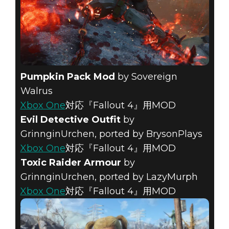
Pumpkin Pack Mod
by Sovereign
Walrus
Xbox One
対応『Fallout 4』用MOD
Evil Detective Outfit
by
GrinnginUrchen, ported by BrysonPlays
Xbox One
対応『Fallout 4』用MOD
Toxic Raider Armour
by
GrinnginUrchen, ported by LazyMurph
Xbox One
対応『Fallout 4』用MOD