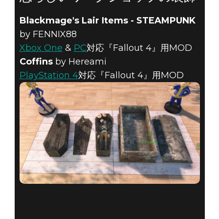
Blackmage's Lair Items - STEAMPUNK
by FENNIX88
Xbox One
&
PC
対応『Fallout 4』用MOD
Coffins
by Hereami
PlayStation 4
対応『Fallout 4』用MOD