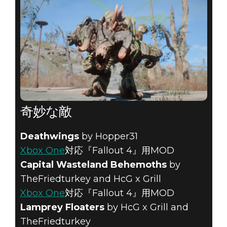
奇妙な敵
Deathwings
by Hopper31
Xbox One
対応『Fallout 4』用MOD
Capital Wasteland Behemoths
by
TheFriedturkey and HcG x Grill
Xbox One
対応『Fallout 4』用MOD
Lamprey Floaters
by HcG x Grill and
TheFriedturkey