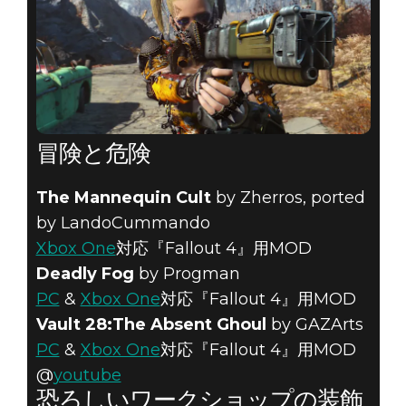
冒険と危険
The Mannequin Cult
by Zherros, ported
by LandoCummando
Xbox One
対応『Fallout 4』用MOD
Deadly Fog
by Progman
PC
&
Xbox One
対応『Fallout 4』用MOD
Vault 28:The Absent Ghoul
by GAZArts
PC
&
Xbox One
対応『Fallout 4』用MOD
@
youtube
恐ろしいワークショップの装飾