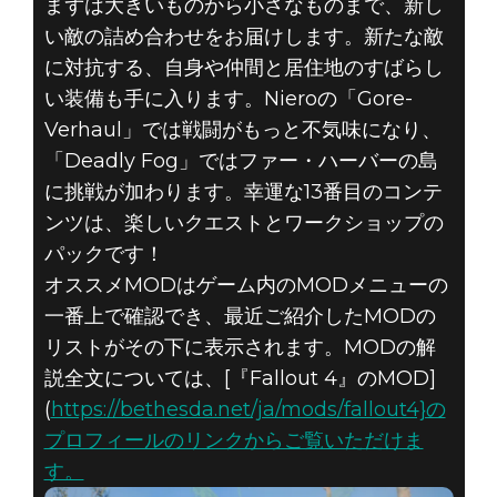
まずは大きいものから小さなものまで、新し
い敵の詰め合わせをお届けします。新たな敵
に対抗する、自身や仲間と居住地のすばらし
い装備も手に入ります。Nieroの「Gore-
Fallout 4
Verhaul」では戦闘がもっと不気味になり、
2020年10月02日
「Deadly Fog」ではファー・ハーバーの島
に挑戦が加わります。幸運な13番目のコンテ
FALLOUT 4 – 10
ンツは、楽しいクエストとワークショップの
パックです！
月のオススメ
オススメMODはゲーム内のMODメニューの
MOD
一番上で確認でき、最近ご紹介したMODの
リストがその下に表示されます。MODの解
説全文については、[『Fallout 4』のMOD]
(
https://bethesda.net/ja/mods/fallout4}の
プロフィールのリンクからご覧いただけま
す。