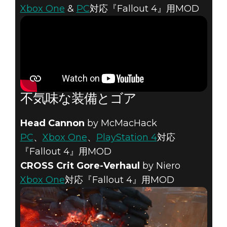
Xbox One
&
PC
対応『Fallout 4』用MOD
不気味な装備とゴア
Head Cannon
by McMacHack
PC
、
Xbox One
、
PlayStation 4
対応
『Fallout 4』用MOD
CROSS Crit Gore-Verhaul
by Niero
Xbox One
対応『Fallout 4』用MOD