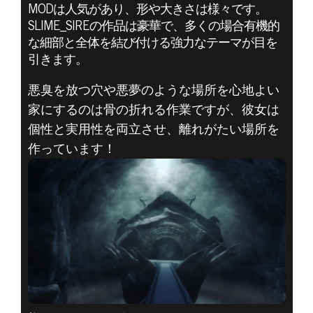
MODは人気があり、形や大きさは様々です。
SLIME_SIREの作品は豪華で、多くの場合有機的
な細部と全体を結び付ける強力なテーマが目を
引きます。
悪臭を放つ穴や悪夢のような場所を心地よい
家にするのは骨の折れる作業ですが、彼女は
The Elder Scrolls V: Skyrim
個性と実用性を両立させ、離れがたい場所を
2020年11月17日
作っています！
今月のMOD開発
者: SLIME_SIRE