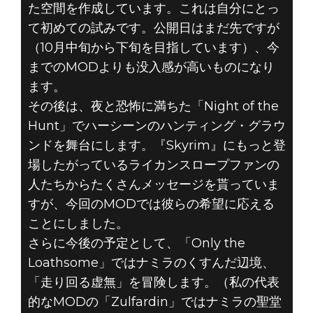
た空間を作成しています。これは自分にとっ
て初めての試みです。公開日はまだ先ですが
（10月中旬から下旬を目指しています）、今
までのMODよりも没入感が高いものになり
ます。
その後は、夜と恐怖に満ちた「Night of the
Hunt」でハーシーンのハンティング・グラウ
ンドを舞台にします。『Skyrim』にもっと登
場したがっているライカンスロープファンの
人たちからたくさんメッセージを貰っていま
すが、今回のMODでは彼らの希望に応える
ことにしました。
さらに今後の予定として、「Only the
Loathsome」ではナミラのくすんだ辺境、
「走り回る虚無」を冒険します。（私の代表
的なMODの「Zulfardin」ではナミラの聖堂