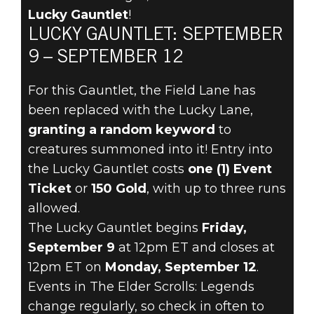
Lucky Gauntlet
!
LUCKY GAUNTLET: SEPTEMBER
The Elder Scrolls: Legends
9 – SEPTEMBER 12
2022年9月07日
For this Gauntlet, the Field Lane has
RETURN TO
been replaced with the Lucky Lane,
THE LUCKY
granting a random keyword
to
creatures summoned into it! Entry into
GAUNTLET
the Lucky Gauntlet costs
one (1) Event
Ticket
or
150 Gold
, with up to three runs
SEPTEMBER 9
allowed.
The Lucky Gauntlet begins
Friday,
September 9
at 12pm ET and closes at
12pm ET on
Monday, September 12
.
Events in The Elder Scrolls: Legends
change regularly, so check in often to