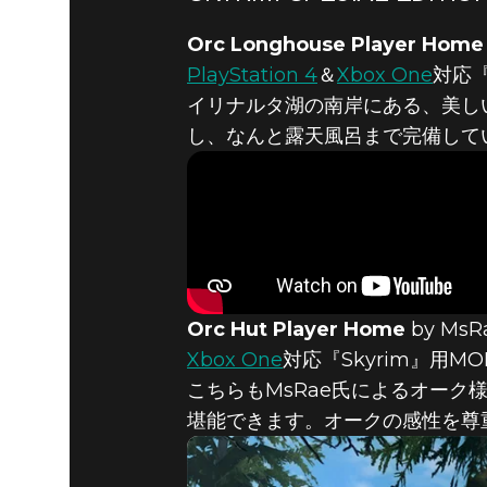
Fallout 4
2018年9月06日
Orc Longhouse Player Home
PlayStation 4
＆
Xbox One
対応『
FALLOUT 4
イリナルタ湖の南岸にある、美し
し、なんと露天風呂まで完備して
EDITIO
Orc Hut Player Home
by MsR
Xbox One
対応『Skyrim』用MO
こちらもMsRae氏によるオー
堪能できます。オークの感性を尊