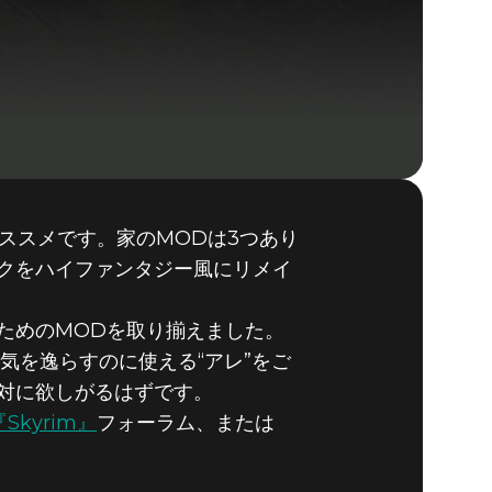
ススメです。家のMODは3つあり
Fallout 4
クをハイファンタジー風にリメイ
BUY
GAME
ためのMODを取り揃えました。
気を逸らすのに使える“アレ”をご
対に欲しがるはずです。
『Skyrim』
フォーラム、または