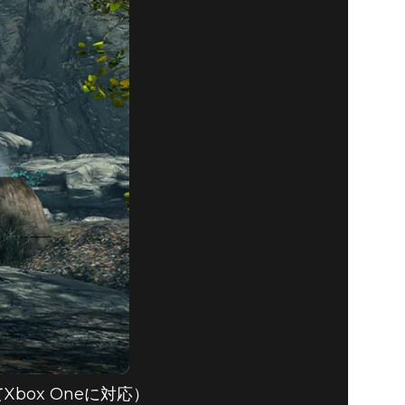
てXbox Oneに対応）