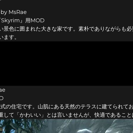
by MsRae
Skyrim』用MOD
 & SKYRIM S
い景色に囲まれた大きな家です。素朴でありながらも必
います。
N：9月のオスス
ae
D
ク様式の住宅です。山肌にある天然のテラスに建てられて
重して「かわいい」とは言いませんが、快適であること