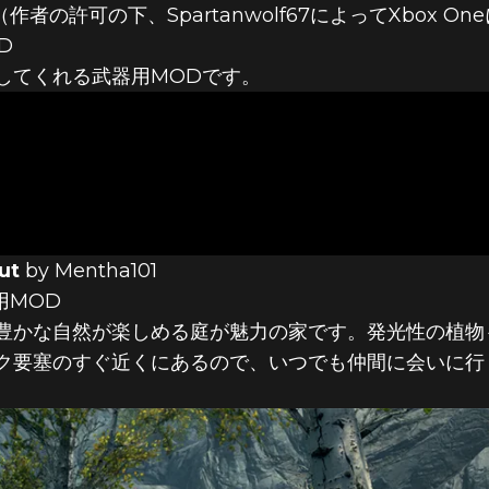
ion（作者の許可の下、Spartanwolf67によってXbox O
D
してくれる武器用MODです。
ut
by Mentha101
用MOD
豊かな自然が楽しめる庭が魅力の家です。発光性の植物
ク要塞のすぐ近くにあるので、いつでも仲間に会いに行