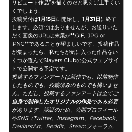
リビュート作品”を描くのだと思えば上手くい
くでしょう。
投稿受付は
1月15日
に開始し、
1月31日
に終了
します。必須ではありませんが、お送りいた
だく画像のURLは末尾が**.GIF, .JPG or
.PNG**であることが望ましいです。投稿作品
が集まったら、私たちが気に入った作品をい
くつか選んでSlayers Clubの公式ウェブサイ
トで公開する予定です。
投稿するファンアートは新作でも、以前制作
したものでも、投稿済みのものでも構いませ
ん。ただし、投稿するファンアートは全て
ご
自身で制作したオリジナルの作品
である必要
があります。認証のため、公開プロフィール
やSNS（Twitter、Instagram、Facebook、
DeviantArt、Reddit、Steamフォーラム、