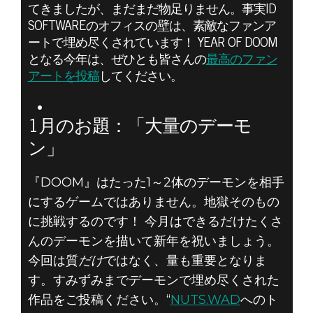
てきましたが、まだまだ物足りません。事実ID
『DOOM』のフ
SOFTWAREのオフィスの壁は、素敵なファンア
ートで埋め尽くされています！ YEAR OF DOOM
ァンアートを投
となる今年は、ぜひとも皆さんの
最高のファン
アートを投稿
してください。
稿しましょう。
1月のお題：「大量のデーモ
1月のお題は
ン」
「大量のデーモ
『DOOM』はたった1～2体のデーモンを相手
ン」です！
にするゲームではありません。地獄そのもの
に挑戦するのです！ 今月はできるだけたくさ
んのデーモンを描いて新年を祝いましょう。
今回は質
だけ
ではなく、量も重要となりま
す。すみずみまでデーモンで埋め尽くされた
作品をご投稿ください。“
NUTS.WAD
へのト